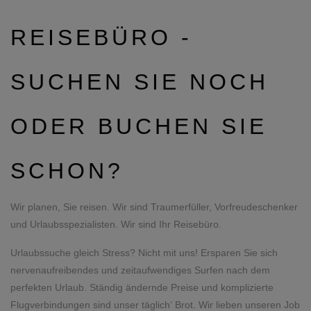
REISEBÜRO -
SUCHEN SIE NOCH
ODER BUCHEN SIE
SCHON?
Wir planen, Sie reisen. Wir sind Traumerfüller, Vorfreudeschenker
und Urlaubsspezialisten. Wir sind Ihr Reisebüro.
Urlaubssuche gleich Stress? Nicht mit uns! Ersparen Sie sich
nervenaufreibendes und zeitaufwendiges Surfen nach dem
perfekten Urlaub. Ständig ändernde Preise und komplizierte
Flugverbindungen sind unser täglich‘ Brot. Wir lieben unseren Job